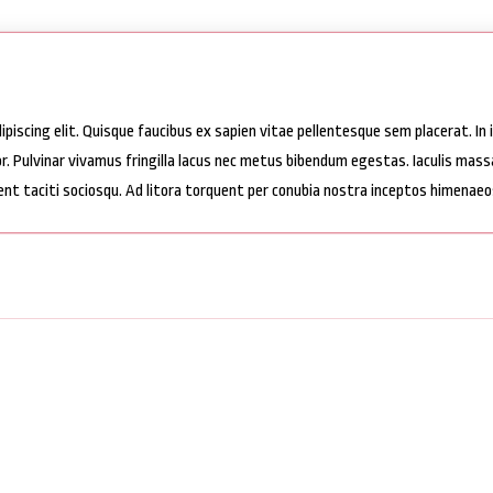
iscing elit. Quisque faucibus ex sapien vitae pellentesque sem placerat. In id
 Pulvinar vivamus fringilla lacus nec metus bibendum egestas. Iaculis massa
ent taciti sociosqu. Ad litora torquent per conubia nostra inceptos himenaeo